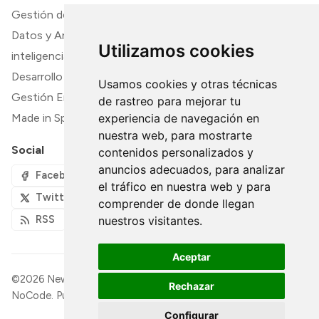
Gestión de Contenido y Documentación
Datos y Análisis
Utilizamos cookies
inteligencia artifical
Desarrollo y TI
Usamos cookies y otras técnicas
Gestión Empresarial y Finanzas
de rastreo para mejorar tu
experiencia de navegación en
Made in Spain
nuestra web, para mostrarte
Social
contenidos personalizados y
anuncios adecuados, para analizar
Facebook
el tráfico en nuestra web y para
Twitter
comprender de donde llegan
RSS
nuestros visitantes.
Aceptar
©2026
Newsletter NoCode OpenSource - Lo último en
Rechazar
NoCode
.
Publicado con
Ghost
&
Rinne
.
Configurar