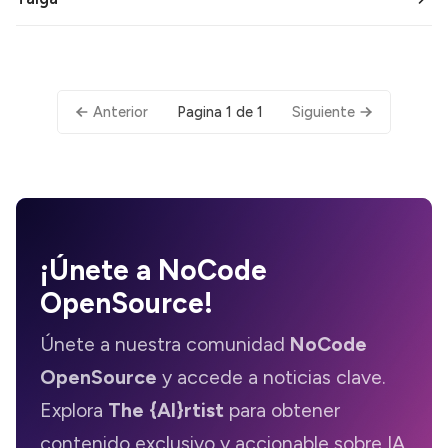
Pagina 1 de 1
Anterior
Siguiente
¡Únete a
NoCode
OpenSource
!
Únete a nuestra comunidad
NoCode
OpenSource
y accede a noticias clave.
Explora
The {AI}rtist
para obtener
contenido exclusivo y accionable sobre IA