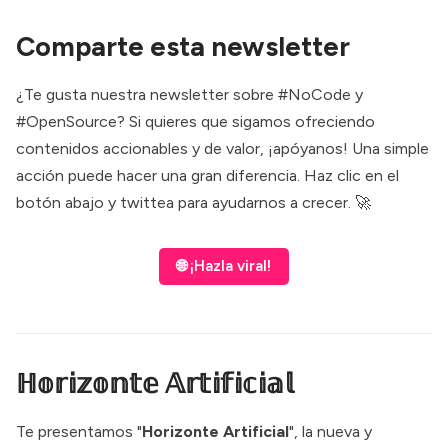
Comparte esta newsletter
¿Te gusta nuestra newsletter sobre #NoCode y
#OpenSource? Si quieres que sigamos ofreciendo
contenidos accionables y de valor, ¡apóyanos! Una simple
acción puede hacer una gran diferencia. Haz clic en el
botón abajo y twittea para ayudarnos a crecer. 🚀
🌐 ¡Hazla viral!
ℍ𝕠𝕣𝕚𝕫𝕠𝕟𝕥𝕖 𝔸𝕣𝕥𝕚𝕗𝕚𝕔𝕚𝕒𝕝
Te presentamos "
Horizonte Artificial
", la nueva y