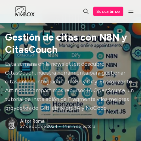
Suscribirse
Gestión de citas con N8N y
CitasCouch
Esta semana en la newsletter: descubre
CitasCouch, nuestra herramienta para gestionar
citas online, integrada con n8n y Dify. En Horizonte
Artificial, compartimos recursos IA OpenSource, un
tutorial de instalación de Fragments y los mejores
proyectos de GitHub sobre IA y NoCode.
Aitor Roma
27 de oct. de 2024
14 min de lectura