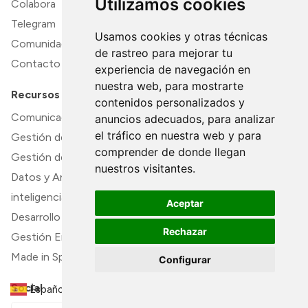
Utilizamos cookies
Colabora
Telegram
Usamos cookies y otras técnicas
Comunidad Twitter
de rastreo para mejorar tu
Contacto
experiencia de navegación en
nuestra web, para mostrarte
Recursos
contenidos personalizados y
Comunicación y Colaboración
anuncios adecuados, para analizar
el tráfico en nuestra web y para
Gestión de Proyectos y Productividad
comprender de donde llegan
Gestión de Contenido y Documentación
nuestros visitantes.
Datos y Análisis
inteligencia artifical
Aceptar
Desarrollo y TI
Rechazar
Gestión Empresarial y Finanzas
Made in Spain
Configurar
Social
Español
▼