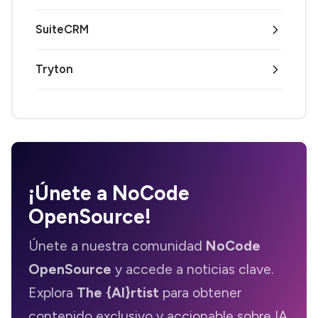
SuiteCRM
Tryton
¡Únete a
NoCode
OpenSource
!
Únete a nuestra comunidad
NoCode
OpenSource
y accede a noticias clave.
Explora
The {AI}rtist
para obtener
contenido exclusivo y accionable sobre IA