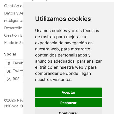
Gestión de Contenido y Documentación
Datos y Análisis
Utilizamos cookies
inteligencia artifical
Desarrollo y TI
Usamos cookies y otras técnicas
Gestión Empresarial y Finanzas
de rastreo para mejorar tu
experiencia de navegación en
Made in Spain
nuestra web, para mostrarte
Social
contenidos personalizados y
anuncios adecuados, para analizar
Facebook
el tráfico en nuestra web y para
Twitter
comprender de donde llegan
RSS
nuestros visitantes.
Aceptar
©2026
Newsletter NoCode OpenSource - Lo último en
Rechazar
NoCode
.
Publicado con
Ghost
&
Rinne
.
Configurar