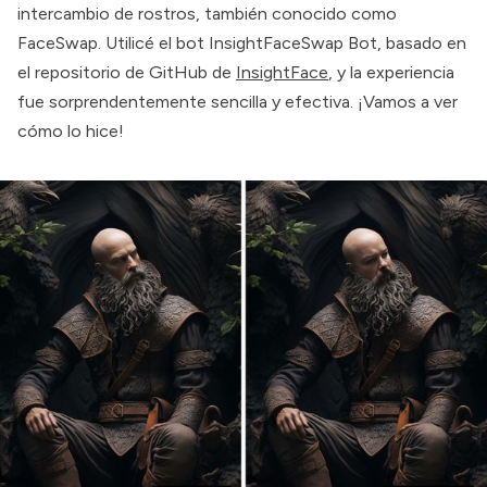
intercambio de rostros, también conocido como
FaceSwap. Utilicé el bot InsightFaceSwap Bot, basado en
el repositorio de GitHub de
InsightFace
, y la experiencia
fue sorprendentemente sencilla y efectiva. ¡Vamos a ver
cómo lo hice!