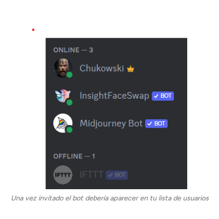
Una vez invitado el bot debería aparecer en tu lista de usuarios