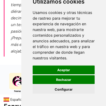
Utilizamos cookies
tiempo ha volado y, antes de que nos
diéramos cuenta, ya estamos aquí con la
Usamos cookies y otras técnicas
decimotercera edición de Selfhosted Row. Es
de rastreo para mejorar tu
experiencia de navegación en
un testimonio de nuestro compromiso y
nuestra web, para mostrarte
pasión por traerte lo mejor cada vez.
contenidos personalizados y
¡Preparaté para sumergirse en las últimas y
anuncios adecuados, para analizar
más emocionantes aplicaciones auto-
el tráfico en nuestra web y para
alojables que hemos descubierto
comprender de donde llegan
nuestros visitantes.
Aceptar
Rechazar
Configurar
Español
▼