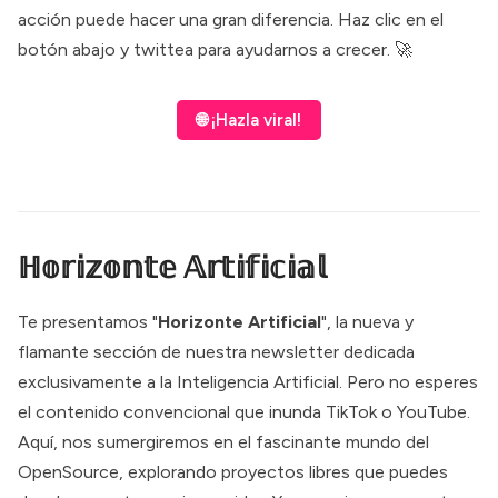
acción puede hacer una gran diferencia. Haz clic en el
botón abajo y twittea para ayudarnos a crecer. 🚀
🌐 ¡Hazla viral!
ℍ𝕠𝕣𝕚𝕫𝕠𝕟𝕥𝕖 𝔸𝕣𝕥𝕚𝕗𝕚𝕔𝕚𝕒𝕝
Te presentamos "
Horizonte Artificial
", la nueva y
flamante sección de nuestra newsletter dedicada
exclusivamente a la Inteligencia Artificial. Pero no esperes
el contenido convencional que inunda TikTok o YouTube.
Aquí, nos sumergiremos en el fascinante mundo del
OpenSource, explorando proyectos libres que puedes