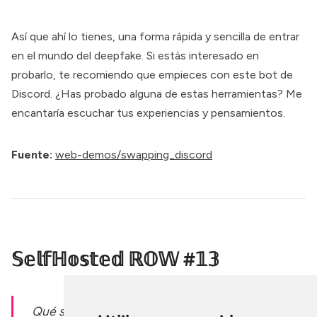
Así que ahí lo tienes, una forma rápida y sencilla de entrar
en el mundo del deepfake. Si estás interesado en
probarlo, te recomiendo que empieces con este bot de
Discord. ¿Has probado alguna de estas herramientas? Me
encantaría escuchar tus experiencias y pensamientos.
Fuente:
web-demos/swapping_discord
𝕊𝕖𝕝𝕗ℍ𝕠𝕤𝕥𝕖𝕕 ℝ𝕆𝕎 #𝟙𝟛
Qué semana tan frenética hemos tenido! El